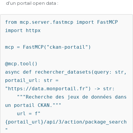
d’un portail open data :
from mcp.server.fastmcp import FastMCP

import httpx

mcp = FastMCP("ckan-portail")

@mcp.tool()

async def rechercher_datasets(query: str, 
portail_url: str = 
"https://data.monportail.fr") -> str:

    """Recherche des jeux de données dans 
un portail CKAN."""

    url = f"
{portail_url}/api/3/action/package_search
"
