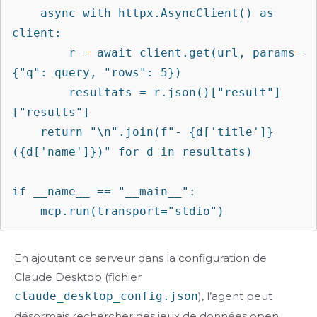
    async with httpx.AsyncClient() as 
client:

        r = await client.get(url, params=
{"q": query, "rows": 5})

        resultats = r.json()["result"]
["results"]

    return "\n".join(f"- {d['title']} 
({d['name']})" for d in resultats)

if __name__ == "__main__":

    mcp.run(transport="stdio")
En ajoutant ce serveur dans la configuration de
Claude Desktop (fichier
claude_desktop_config.json
), l’agent peut
désormais rechercher des jeux de données open