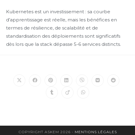
Kubernetes est un investissement : sa courbe
d’apprentissage est réelle, mais les bénéfices en
termes de résilience, de scalabilité et de
standardisation des déploiements sont significatifs
dès lors que la stack dépasse 5-6 services distincts.
Ouvrir
Ouvrir
Ouvrir
Ouvrir
Ouvrir
Ouvrir
Ouvrir
dans
dans
dans
dans
dans
dans
dans
une
une
une
une
une
une
une
Ouvrir
Ouvrir
Ouvrir
autre
autre
autre
autre
autre
autre
autre
dans
dans
dans
fenêtre
fenêtre
fenêtre
fenêtre
fenêtre
fenêtre
fenêtre
une
une
une
autre
autre
autre
fenêtre
fenêtre
fenêtre
COPYRIGHT ASKEM 2026 -
MENTIONS LÉGALES