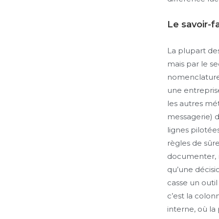
Le savoir-fa
La plupart de
mais par le s
nomenclatures
une entreprise
les autres mét
messagerie) d
lignes pilotée
règles de sûre
documenter, ma
qu’une décisio
casse un outil
c’est la colon
interne, où la