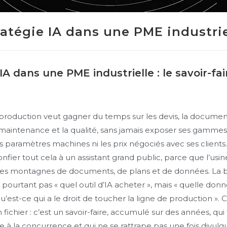
ratégie IA dans une PME industrie
IA dans une PME industrielle : le savoir-fa
 production veut gagner du temps sur les devis, la documen
 maintenance et la qualité, sans jamais exposer ses gamme
es paramètres machines ni les prix négociés avec ses clients.
onfier tout cela à un assistant grand public, parce que l’usi
des montagnes de documents, de plans et de données. La
 pourtant pas « quel outil d’IA acheter », mais « quelle donn
 qu’est-ce qui a le droit de toucher la ligne de production ». 
n fichier : c’est un savoir-faire, accumulé sur des années, qui f
e à la concurrence et qui ne se rattrape pas une fois divulg