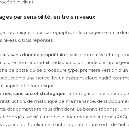
rocédé ni client.
ages par sensibilité, en trois niveaux
ojet technique, nous cartographions les usages selon la don
s niveaux, trois réponses :
lics, sans donnée propriétaire
: veille normative et réglem
ion d’une norme produit, rédaction d’un mode d’emploi gén
iche de poste ou de procédure type, première version d’un
traduction d’une notice. Ici, un assistant cloud cadré com
nt, rapide et économique.
ernes, sans secret stratégique
: interrogation des procédure
d’instruction, de l’historique de maintenance, de la docume
s, des comptes rendus d’incident. La bonne réponse : un
o-hébergé associé à une base documentaire interne (RAG),
issance de l’atelier reste interrogeable sans sortir de l’infr