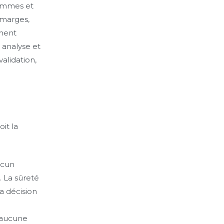
ammes et
 marges,
ement
A analyse et
alidation,
it la
ucun
 La sûreté
a décision
 aucune