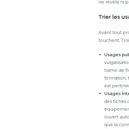
ne révèle ni p
Trier les us
Avant tout pr
touchent. Troi
Usages pub
vulgarisat
trame de f
formation, 
est pertine
Usages int
des fiches 
équipement
ouvert aut
que la conna