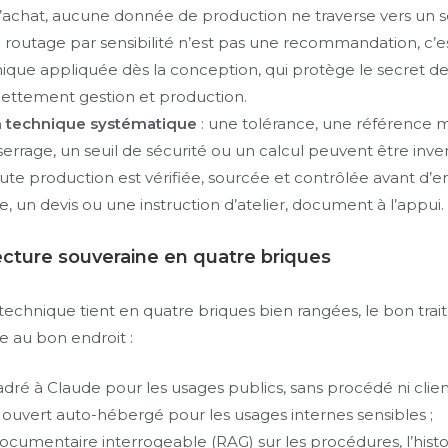
d’achat, aucune donnée de production ne traverse vers un s
e routage par sensibilité n’est pas une recommandation, c’e
ique appliquée dès la conception, qui protège le secret de
nettement gestion et production.
on technique systématique
: une tolérance, une référence m
errage, un seuil de sécurité ou un calcul peuvent être inve
te production est vérifiée, sourcée et contrôlée avant d’e
un devis ou une instruction d’atelier, document à l’appui.
ecture souveraine en quatre briques
technique tient en quatre briques bien rangées, le bon trai
 au bon endroit :
dré à Claude pour les usages publics, sans procédé ni client
ouvert auto-hébergé pour les usages internes sensibles ;
cumentaire interrogeable (RAG) sur les procédures, l’hist