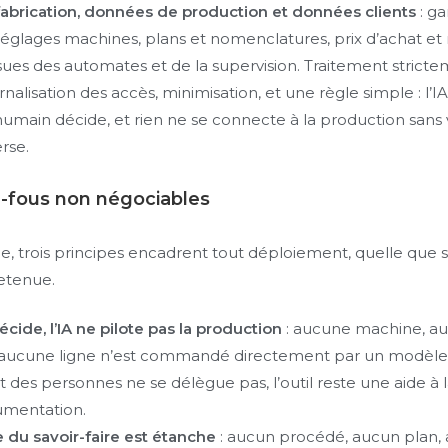
fabrication, données de production et données clients
: g
églages machines, plans et nomenclatures, prix d’achat et
ues des automates et de la supervision. Traitement strict
rnalisation des accès, minimisation, et une règle simple : l’I
humain décide, et rien ne se connecte à la production sans v
erse.
e-fous non négociables
, trois principes encadrent tout déploiement, quelle que so
etenue.
cide, l’IA ne pilote pas la production
: aucune machine, a
aucune ligne n’est commandé directement par un modèle.
t des personnes ne se délègue pas, l’outil reste une aide à l
umentation.
e du savoir-faire est étanche
: aucun procédé, aucun plan,