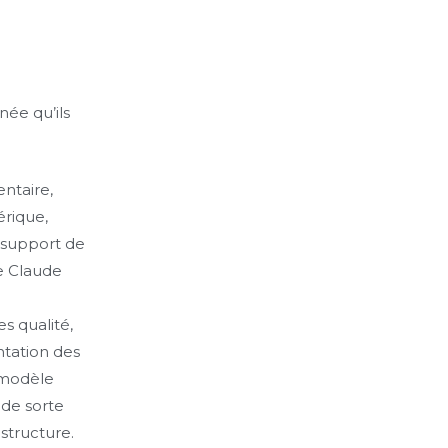
née qu’ils
entaire,
érique,
 support de
me Claude
s qualité,
ntation des
 modèle
 de sorte
astructure.