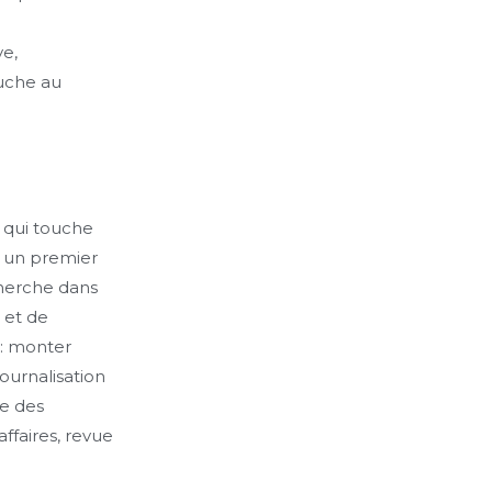
e,
ouche au
e qui touche
: un premier
cherche dans
 et de
: monter
journalisation
re des
ffaires, revue