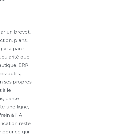
ar un brevet,
tion, plans,
 qui sépare
icularité que
autique, ERP,
s-outils,
on ses propres
 à le
us, parce
te une ligne,
in à l’IA :
rication reste
e pour ce qui