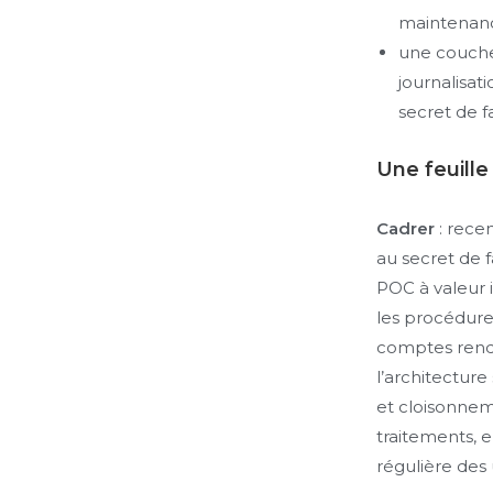
maintenanc
une couche
journalisat
secret de f
Une feuill
Cadrer
: recen
au secret de f
POC à valeur 
les procédures
comptes rend
l’architecture
et cloisonnem
traitements, e
régulière des