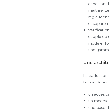
condition 
maîtrisé. L
règle techn
et sépare 
Vérificati
couple de s
modèle. Tou
une gamme, 
Une archit
La traduction 
bonne donnée
un accès ca
un modèle 
une base do