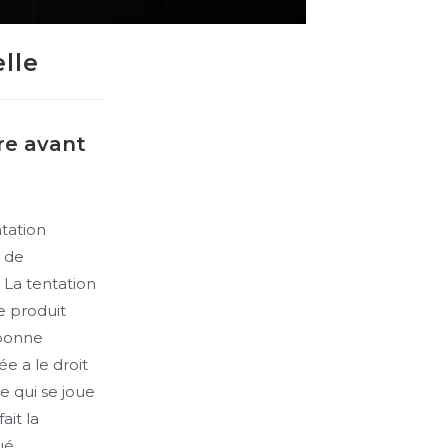
lle
ire avant
tation
s de
 La tentation
ne produit
 bonne
ée a le droit
Ce qui se joue
ait la
ué.