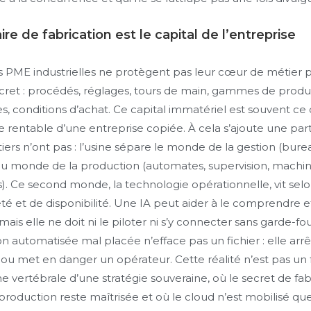
ire de fabrication est le capital de l’entreprise
s PME industrielles ne protègent pas leur cœur de métier p
ecret : procédés, réglages, tours de main, gammes de produc
, conditions d’achat. Ce capital immatériel est souvent ce
 rentable d’une entreprise copiée. À cela s’ajoute une part
iers n’ont pas : l’usine sépare le monde de la gestion (bure
u monde de la production (automates, supervision, machine
s). Ce second monde, la technologie opérationnelle, vit sel
té et de disponibilité. Une IA peut aider à le comprendre et
is elle ne doit ni le piloter ni s’y connecter sans garde-fo
n automatisée mal placée n’efface pas un fichier : elle arrê
 ou met en danger un opérateur. Cette réalité n’est pas un fre
ne vertébrale d’une stratégie souveraine, où le secret de fab
 production reste maîtrisée et où le cloud n’est mobilisé qu