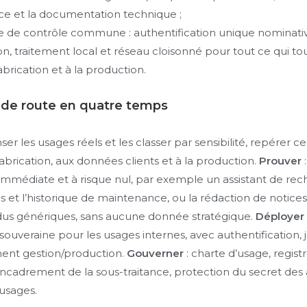
e et la documentation technique ;
 de contrôle commune : authentification unique nominativ
ion, traitement local et réseau cloisonné pour tout ce qui t
abrication et à la production.
e de route en quatre temps
ser les usages réels et les classer par sensibilité, repérer c
abrication, aux données clients et à la production.
Prouver
immédiate et à risque nul, par exemple un assistant de re
 et l’historique de maintenance, ou la rédaction de notices
us génériques, sans aucune donnée stratégique.
Déployer
 souveraine pour les usages internes, avec authentification, 
ent gestion/production.
Gouverner
: charte d’usage, regist
ncadrement de la sous-traitance, protection du secret des a
 usages.