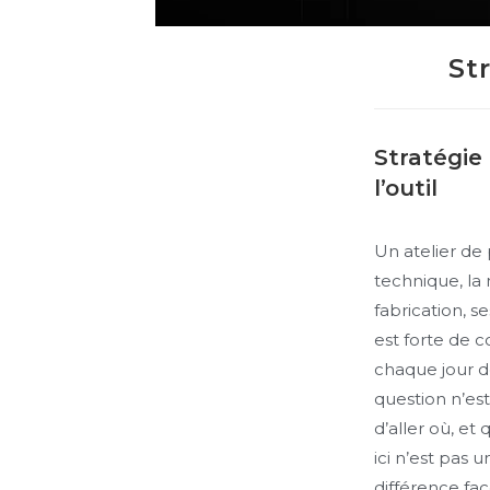
St
Stratégie 
l’outil
Un atelier de
technique, la
fabrication, s
est forte de c
chaque jour 
question n’est
d’aller où, et
ici n’est pas u
différence fac