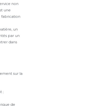
ervice non
st une
 fabrication
atière, un
ntés par un
ntrer dans
tement sur la
 ;
orique de