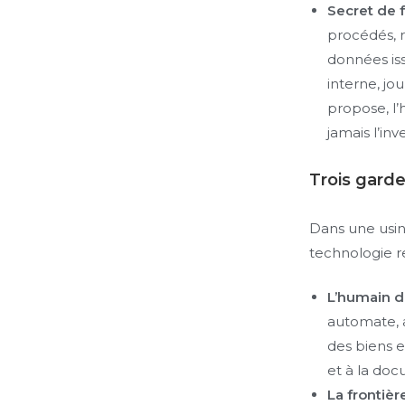
Secret de 
procédés, r
données iss
interne, jou
propose, l’
jamais l’inv
Trois gard
Dans une usine
technologie r
L’humain dé
automate, 
des biens e
et à la doc
La frontièr