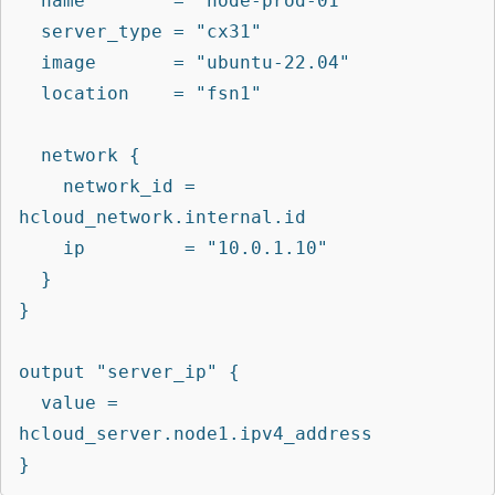
  name        = "node-prod-01"

  server_type = "cx31"

  image       = "ubuntu-22.04"

  location    = "fsn1"

  network {

    network_id = 
hcloud_network.internal.id

    ip         = "10.0.1.10"

  }

}

output "server_ip" {

  value = 
hcloud_server.node1.ipv4_address

}