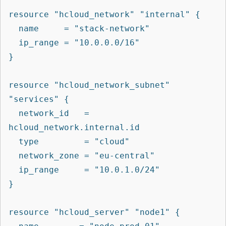
resource "hcloud_network" "internal" {

  name     = "stack-network"

  ip_range = "10.0.0.0/16"

}

resource "hcloud_network_subnet" 
"services" {

  network_id   = 
hcloud_network.internal.id

  type         = "cloud"

  network_zone = "eu-central"

  ip_range     = "10.0.1.0/24"

}

resource "hcloud_server" "node1" {
