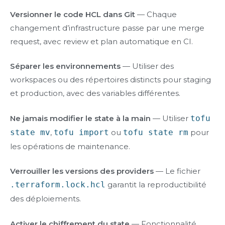
Versionner le code HCL dans Git
— Chaque
changement d’infrastructure passe par une merge
request, avec review et plan automatique en CI.
Séparer les environnements
— Utiliser des
workspaces ou des répertoires distincts pour staging
et production, avec des variables différentes.
Ne jamais modifier le state à la main
— Utiliser
tofu
state mv
,
tofu import
ou
tofu state rm
pour
les opérations de maintenance.
Verrouiller les versions des providers
— Le fichier
.terraform.lock.hcl
garantit la reproductibilité
des déploiements.
Activer le chiffrement du state
— Fonctionnalité