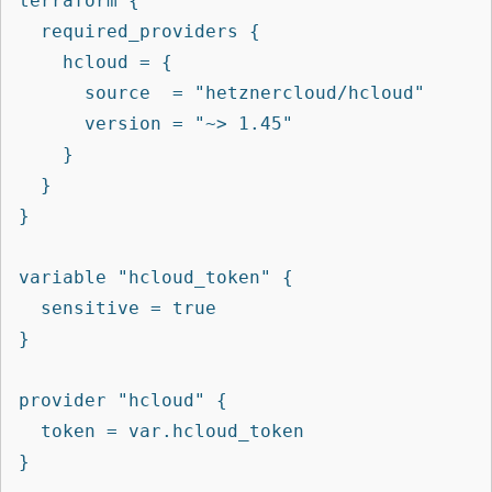
terraform {

  required_providers {

    hcloud = {

      source  = "hetznercloud/hcloud"

      version = "~> 1.45"

    }

  }

}

variable "hcloud_token" {

  sensitive = true

}

provider "hcloud" {

  token = var.hcloud_token

}
