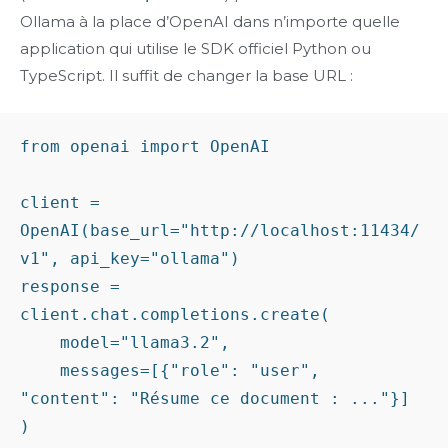
Ollama à la place d’OpenAI dans n’importe quelle
application qui utilise le SDK officiel Python ou
TypeScript. Il suffit de changer la base URL :
from openai import OpenAI

client = 
OpenAI(base_url="http://localhost:11434/
v1", api_key="ollama")

response = 
client.chat.completions.create(

    model="llama3.2",

    messages=[{"role": "user", 
"content": "Résume ce document : ..."}]
