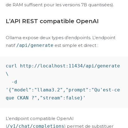
de RAM suffisent pour les versions 7B quantisées).
L’API REST compatible OpenAI
Ollama expose deux types d’endpoints. L’endpoint
natif
/api/generate
est simple et direct :
curl http://localhost:11434/api/generate 
\

  -d 
'{"model":"llama3.2","prompt":"Qu'est-ce 
L’endpoint compatible OpenAI
(
/v1/chat/completions
) permet de substituer