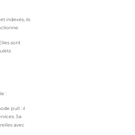
t indexés, ils
ctionne.
Elles sont
ulets
e :
de pull : il
rvices. Sa
relles avec