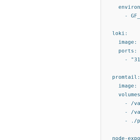
    environment:

      - GF_SECURITY_ADMIN_PASSWORD=changeme

  loki:

    image: grafana/loki:latest

    ports:

      - "3100:3100"

  promtail:

    image: grafana/promtail:latest

    volumes:

      - /var/log:/var/log

      - /var/lib/docker/containers:/var/lib/docker/containers:ro

      - ./promtail.yml:/etc/promtail/config.yml

  node-exporter:
