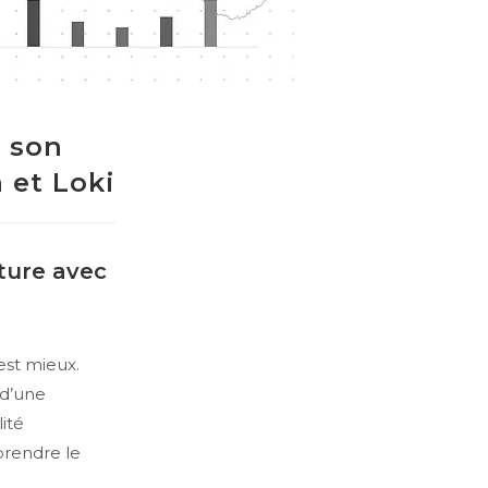
r son
 et Loki
cture avec
’est mieux.
 d’une
ité
prendre le