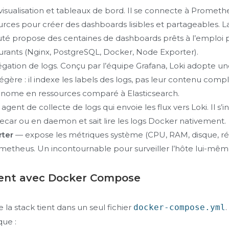
isualisation et tableaux de bord. Il se connecte à Promethe
urces pour créer des dashboards lisibles et partageables. L
 propose des centaines de dashboards prêts à l’emploi p
urants (Nginx, PostgreSQL, Docker, Node Exporter).
gation de logs. Conçu par l’équipe Grafana, Loki adopte u
gère : il indexe les labels des logs, pas leur contenu compl
onome en ressources comparé à Elasticsearch.
agent de collecte de logs qui envoie les flux vers Loki. Il s’in
car ou en daemon et sait lire les logs Docker nativement.
rter
— expose les métriques système (CPU, RAM, disque, ré
metheus. Un incontournable pour surveiller l’hôte lui-mêm
ent avec Docker Compose
la stack tient dans un seul fichier
docker-compose.yml
.
que :