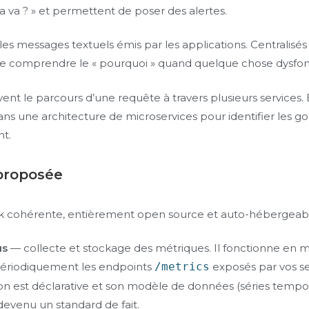
a va ? » et permettent de poser des alertes.
les messages textuels émis par les applications. Centralisés e
e comprendre le « pourquoi » quand quelque chose dysfon
vent le parcours d’une requête à travers plusieurs services. 
ans une architecture de microservices pour identifier les go
t.
proposée
ck cohérente, entièrement open source et auto-hébergeabl
us
— collecte et stockage des métriques. Il fonctionne en mo
périodiquement les endpoints
/metrics
exposés par vos se
on est déclarative et son modèle de données (séries tempo
 devenu un standard de fait.