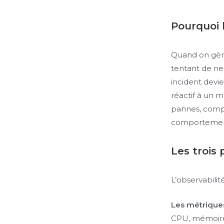
Pourquoi l
Quand on gère
tentant de ne
incident devi
réactif à un 
pannes, comp
comportement 
Les trois 
L’observabili
Les métrique
CPU, mémoire,