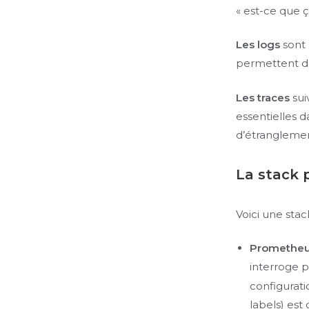
« est-ce que ç
Les logs
sont 
permettent d
Les traces
sui
essentielles d
d’étranglemen
La stack 
Voici une sta
Promethe
interroge 
configurati
labels) est