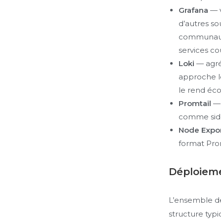
Grafana
— v
d’autres so
communauté
services co
Loki
— agré
approche lé
le rend éc
Promtail
— 
comme side
Node Expo
format Pro
Déploiem
L’ensemble de 
structure typi