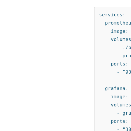
services:

  prometheus:

    image: prom/prometheus:latest

    volumes:

      - ./prometheus.yml:/etc/prometheus/prometheus.yml

      - prometheus_data:/prometheus

    ports:

      - "9090:9090"

  grafana:

    image: grafana/grafana:latest

    volumes:

      - grafana_data:/var/lib/grafana

    ports:

      - "3000:3000"
