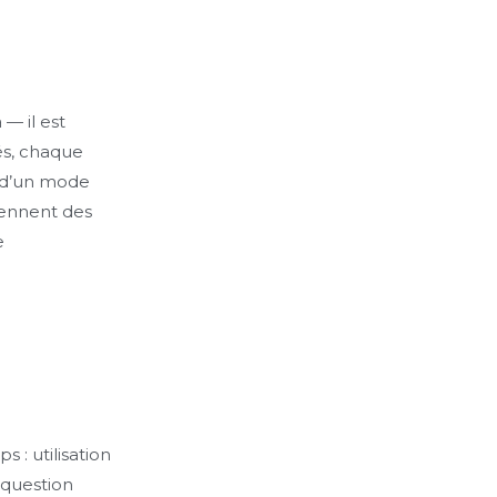
— il est
és, chaque
r d’un mode
iennent des
e
 : utilisation
 question