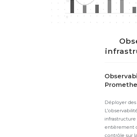
Obse
infrast
Observabil
Prometheu
Déployer des s
L’observabilit
infrastructur
entièrement 
contrôle sur la