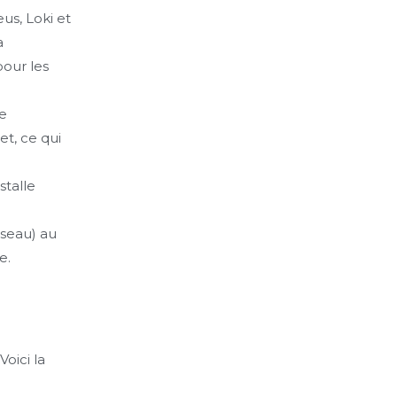
us, Loki et
a
our les
ne
et, ce qui
stalle
seau) au
e.
 Voici la