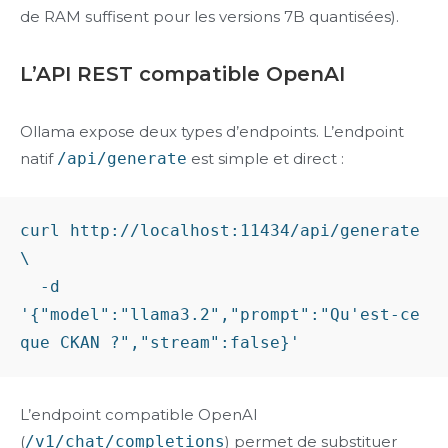
de RAM suffisent pour les versions 7B quantisées).
L’API REST compatible OpenAI
Ollama expose deux types d’endpoints. L’endpoint
natif
/api/generate
est simple et direct :
curl http://localhost:11434/api/generate 
\

  -d 
'{"model":"llama3.2","prompt":"Qu'est-ce 
L’endpoint compatible OpenAI
(
/v1/chat/completions
) permet de substituer