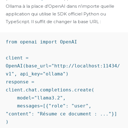
Ollama à la place d’OpenAI dans n’importe quelle
application qui utilise le SDK officiel Python ou
TypeScript. Il suffit de changer la base URL :
from openai import OpenAI

client = 
OpenAI(base_url="http://localhost:11434/
v1", api_key="ollama")

response = 
client.chat.completions.create(

    model="llama3.2",

    messages=[{"role": "user", 
"content": "Résume ce document : ..."}]
