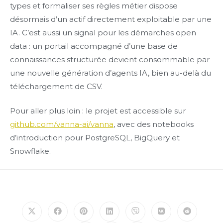
types et formaliser ses règles métier dispose
désormais d’un actif directement exploitable par une
IA. C’est aussi un signal pour les démarches open
data : un portail accompagné d’une base de
connaissances structurée devient consommable par
une nouvelle génération d’agents IA, bien au-delà du
téléchargement de CSV.
Pour aller plus loin : le projet est accessible sur
github.com/vanna-ai/vanna
, avec des notebooks
d’introduction pour PostgreSQL, BigQuery et
Snowflake.
Ouvrir
Ouvrir
Ouvrir
Ouvrir
Ouvrir
Ouvrir
Ouvrir
dans
dans
dans
dans
dans
dans
dans