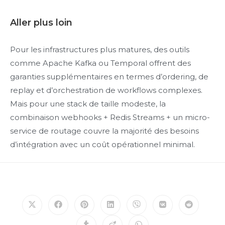
Aller plus loin
Pour les infrastructures plus matures, des outils
comme Apache Kafka ou Temporal offrent des
garanties supplémentaires en termes d’ordering, de
replay et d’orchestration de workflows complexes.
Mais pour une stack de taille modeste, la
combinaison webhooks + Redis Streams + un micro-
service de routage couvre la majorité des besoins
d’intégration avec un coût opérationnel minimal.
Opens
Opens
Opens
Opens
Opens
Opens
Opens
in
in
in
in
in
in
in
a
a
a
a
a
a
a