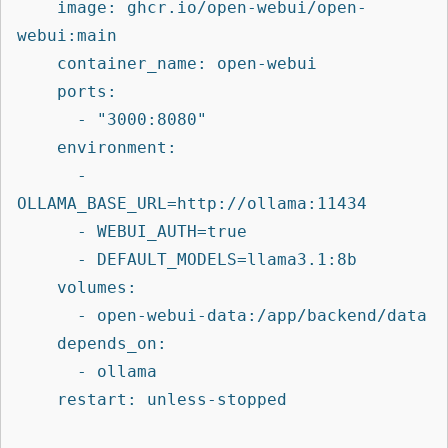
    image: ghcr.io/open-webui/open-
webui:main

    container_name: open-webui

    ports:

      - "3000:8080"

    environment:

      - 
OLLAMA_BASE_URL=http://ollama:11434

      - WEBUI_AUTH=true

      - DEFAULT_MODELS=llama3.1:8b

    volumes:

      - open-webui-data:/app/backend/data

    depends_on:

      - ollama

    restart: unless-stopped
