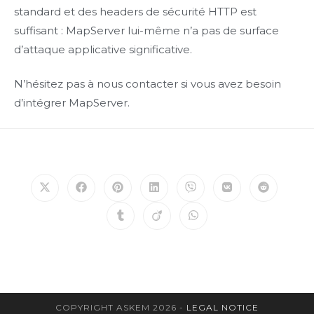
standard et des headers de sécurité HTTP est
suffisant : MapServer lui-même n’a pas de surface
d’attaque applicative significative.
N’hésitez pas à nous contacter si vous avez besoin
d’intégrer MapServer.
Opens
Opens
Opens
Opens
Opens
Opens
Opens
in
in
in
in
in
in
in
a
a
a
a
a
a
a
Opens
Opens
Opens
new
new
new
new
new
new
new
in
in
in
window
window
window
window
window
window
window
a
a
a
new
new
new
window
window
window
COPYRIGHT ASKEM 2026 -
LEGAL NOTICE