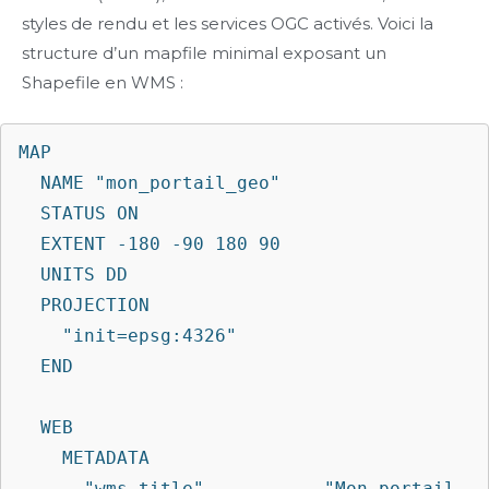
styles de rendu et les services OGC activés. Voici la
structure d’un mapfile minimal exposant un
Shapefile en WMS :
MAP

  NAME "mon_portail_geo"

  STATUS ON

  EXTENT -180 -90 180 90

  UNITS DD

  PROJECTION

    "init=epsg:4326"

  END

  WEB

    METADATA

      "wms_title"           "Mon portail 