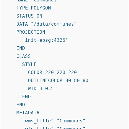
    TYPE POLYGON

    STATUS ON

    DATA "/data/communes"

    PROJECTION

      "init=epsg:4326"

    END

    CLASS

      STYLE

        COLOR 220 220 220

        OUTLINECOLOR 80 80 80

        WIDTH 0.5

      END

    END

    METADATA

      "wms_title" "Communes"

      "wfs_title" "Communes"
