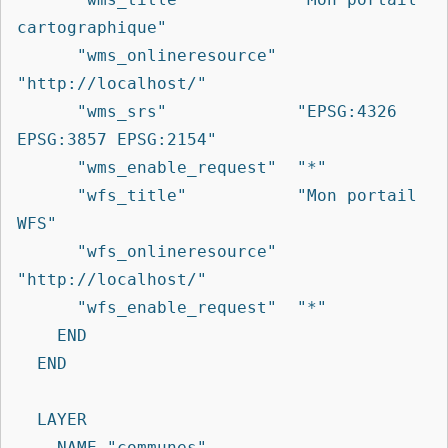
cartographique"

      "wms_onlineresource"  
"http://localhost/"

      "wms_srs"             "EPSG:4326 
EPSG:3857 EPSG:2154"

      "wms_enable_request"  "*"

      "wfs_title"           "Mon portail 
WFS"

      "wfs_onlineresource"  
"http://localhost/"

      "wfs_enable_request"  "*"

    END

  END

  LAYER

    NAME "communes"
