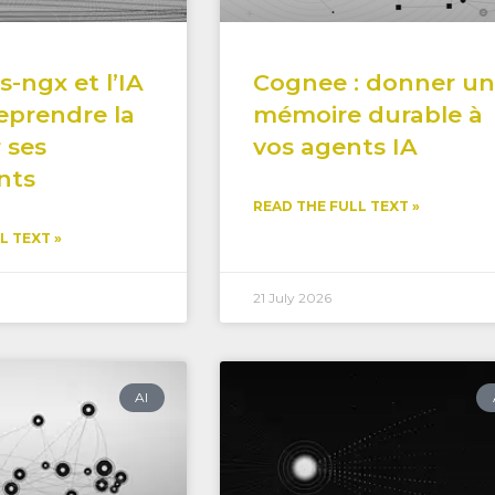
s-ngx et l’IA
Cognee : donner u
reprendre la
mémoire durable à
 ses
vos agents IA
nts
READ THE FULL TEXT »
L TEXT »
21 July 2026
AI