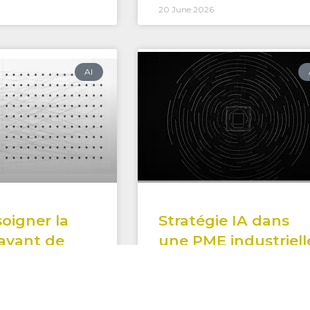
20 June 2026
AI
 soigner la
Stratégie IA dans
avant de
une PME industriell
le modèle
READ THE FULL TEXT »
L TEXT »