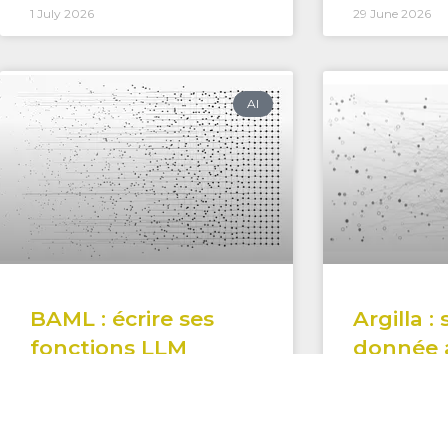
1 July 2026
29 June 2026
AI
BAML : écrire ses
Argilla :
fonctions LLM
donnée 
soigner 
READ THE FULL TEXT »
READ THE FUL