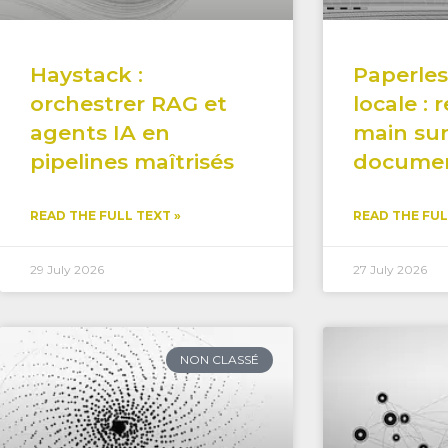
Haystack :
Paperles
orchestrer RAG et
locale : 
agents IA en
main sur
pipelines maîtrisés
docume
READ THE FULL TEXT »
READ THE FUL
29 July 2026
27 July 2026
NON CLASSÉ