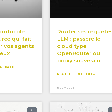
 protocole
Router ses requête
rce qui fait
LLM : passerelle
r vos agents
cloud type
 eux
OpenRouter ou
proxy souverain
L TEXT »
READ THE FULL TEXT »
8 July 2026
AI