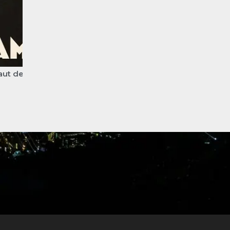
mme
De la suite dans les idées... bientôt consultable i