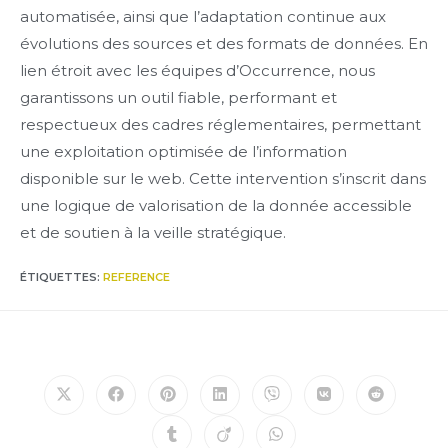
automatisée, ainsi que l’adaptation continue aux
évolutions des sources et des formats de données. En
lien étroit avec les équipes d’Occurrence, nous
garantissons un outil fiable, performant et
respectueux des cadres réglementaires, permettant
une exploitation optimisée de l’information
disponible sur le web. Cette intervention s’inscrit dans
une logique de valorisation de la donnée accessible
et de soutien à la veille stratégique.
ÉTIQUETTES
:
REFERENCE
Ouvrir
Ouvrir
Ouvrir
Ouvrir
Ouvrir
Ouvrir
Ouvrir
dans
dans
dans
dans
dans
dans
dans
une
une
une
une
une
une
une
Ouvrir
Ouvrir
Ouvrir
autre
autre
autre
autre
autre
autre
autre