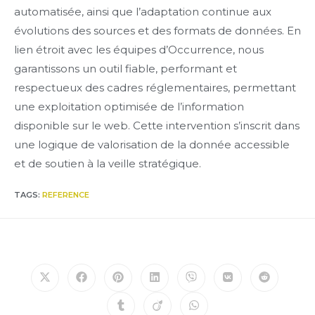
automatisée, ainsi que l’adaptation continue aux
évolutions des sources et des formats de données. En
lien étroit avec les équipes d’Occurrence, nous
garantissons un outil fiable, performant et
respectueux des cadres réglementaires, permettant
une exploitation optimisée de l’information
disponible sur le web. Cette intervention s’inscrit dans
une logique de valorisation de la donnée accessible
et de soutien à la veille stratégique.
TAGS
:
REFERENCE
Opens
Opens
Opens
Opens
Opens
Opens
Opens
in
in
in
in
in
in
in
a
a
a
a
a
a
a
Opens
Opens
Opens
new
new
new
new
new
new
new