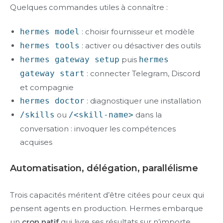
Quelques commandes utiles à connaître :
hermes model
: choisir fournisseur et modèle
hermes tools
: activer ou désactiver des outils
hermes gateway setup
puis
hermes
gateway start
: connecter Telegram, Discord
et compagnie
hermes doctor
: diagnostiquer une installation
/skills
ou
/<skill-name>
dans la
conversation : invoquer les compétences
acquises
Automatisation, délégation, parallélisme
Trois capacités méritent d’être citées pour ceux qui
pensent agents en production. Hermes embarque
un
cron natif
qui livre ses résultats sur n’importe