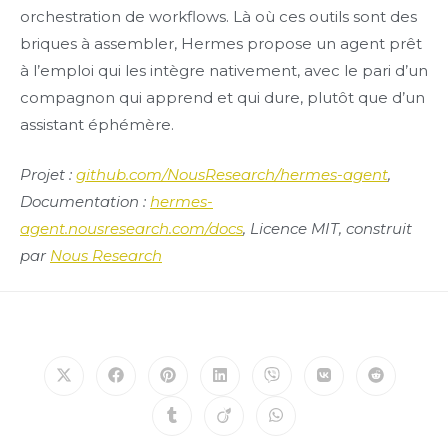
orchestration de workflows. Là où ces outils sont des
briques à assembler, Hermes propose un agent prêt
à l’emploi qui les intègre nativement, avec le pari d’un
compagnon qui apprend et qui dure, plutôt que d’un
assistant éphémère.
Projet :
github.com/NousResearch/hermes-agent
,
Documentation :
hermes-
agent.nousresearch.com/docs
, Licence MIT, construit
par
Nous Research
Opens
Opens
Opens
Opens
Opens
Opens
Opens
in
in
in
in
in
in
in
a
a
a
a
a
a
a
Opens
Opens
Opens
new
new
new
new
new
new
new
in
in
in
window
window
window
window
window
window
window