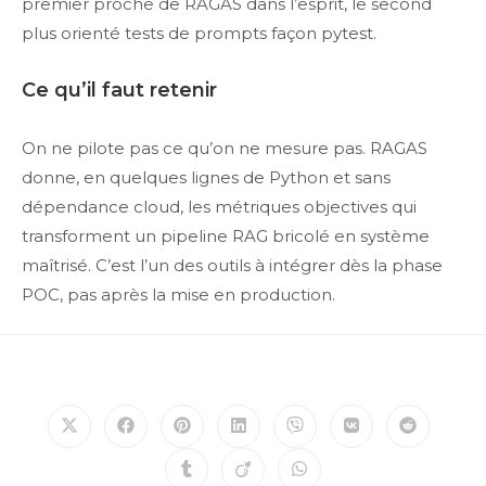
premier proche de RAGAS dans l’esprit, le second
plus orienté tests de prompts façon pytest.
Ce qu’il faut retenir
On ne pilote pas ce qu’on ne mesure pas. RAGAS
donne, en quelques lignes de Python et sans
dépendance cloud, les métriques objectives qui
transforment un pipeline RAG bricolé en système
maîtrisé. C’est l’un des outils à intégrer dès la phase
POC, pas après la mise en production.
Opens
Opens
Opens
Opens
Opens
Opens
Opens
in
in
in
in
in
in
in
a
a
a
a
a
a
a
Opens
Opens
Opens
new
new
new
new
new
new
new