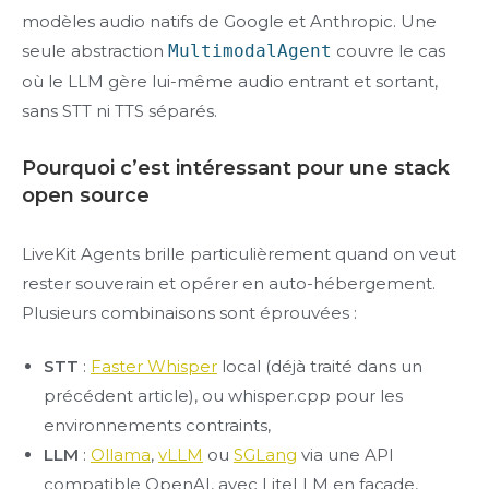
modèles audio natifs de Google et Anthropic. Une
seule abstraction
MultimodalAgent
couvre le cas
où le LLM gère lui-même audio entrant et sortant,
sans STT ni TTS séparés.
Pourquoi c’est intéressant pour une stack
open source
LiveKit Agents brille particulièrement quand on veut
rester souverain et opérer en auto-hébergement.
Plusieurs combinaisons sont éprouvées :
STT
:
Faster Whisper
local (déjà traité dans un
précédent article), ou whisper.cpp pour les
environnements contraints,
LLM
:
Ollama
,
vLLM
ou
SGLang
via une API
compatible OpenAI, avec LiteLLM en façade,