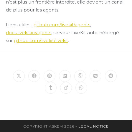
n’est plus un frontière interdite, elle devient un canal
de plus pour les agents.
Liens utiles :
github.com/livekit/agents
,
docs.livekit.io/agents
, serveur LiveKit auto-hébergé
sur
github.com/livekit/livekit
.
Opens
Opens
Opens
Opens
Opens
Opens
Opens
in
in
in
in
in
in
in
a
a
a
a
a
a
a
Opens
Opens
Opens
new
new
new
new
new
new
new
in
in
in
window
window
window
window
window
window
window
a
a
a
new
new
new
window
window
window
COPYRIGHT ASKEM 2026 -
LEGAL NOTICE