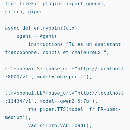
from livekit.plugins import openai, 
silero, piper

async def entrypoint(ctx):

    agent = Agent(

        instructions="Tu es un assistant 
francophone, concis et chaleureux.",

stt=openai.STT(base_url="http://localhost
:8000/v1", model="whisper-1"),

llm=openai.LLM(base_url="http://localhost
:11434/v1", model="qwen2.5:7b"),

        tts=piper.TTS(model="fr_FR-upmc-
medium"),

        vad=silero.VAD.load(),
